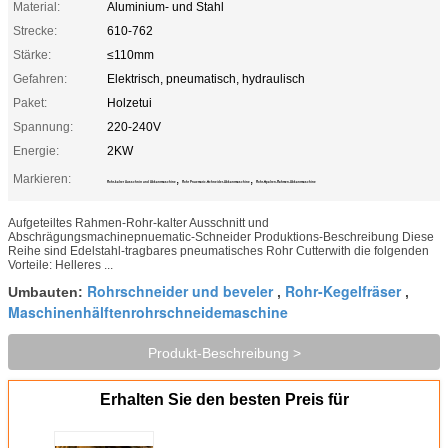
Material:
Aluminium- und Stahl
Strecke:
610-762
Stärke:
≤110mm
Gefahren:
Elektrisch, pneumatisch, hydraulisch
Paket:
Holzetui
Spannung:
220-240V
Energie:
2KW
Markieren:
,
,
Rohr-kalter Ausschnitt und Abkantmaschine
Rohr Pnuematic-Schneider-Abkantmaschine
Rohr-Spalten-Rahmen-Abkantmaschine
Aufgeteiltes Rahmen-Rohr-kalter Ausschnitt und
Abschrägungsmachinepnuematic-Schneider Produktions-Beschreibung Diese
Reihe sind Edelstahl-tragbares pneumatisches Rohr Cutterwith die folgenden
Vorteile: Helleres ...
Rohrschneider und beveler
Rohr-Kegelfräser
Umbauten:
,
,
Maschinenhälftenrohrschneidemaschine
Produkt-Beschreibung >
Erhalten Sie den besten Preis für