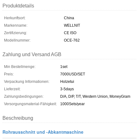
Produktdetails
Herkunftsort:
China
Markenname:
WELLNIT
Zertifizierung:
CE ISO
Modellnummer:
OCE-762
Zahlung und Versand AGB
Min Bestellmenge:
1set
Preis:
7000USD/SET
Verpackung Informationen:
Holzetui
Lieferzeit:
3-5days
Zahlungsbedingungen:
D/A, D/P, T/T, Western Union, MoneyGram
Versorgungsmaterial-Fähigkeit:
1000Sets/year
Beschreibung
Rohrausschnitt und -Abkantmaschine