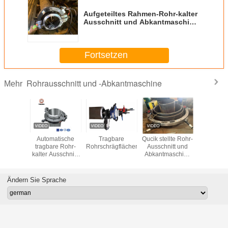
Aufgeteiltes Rahmen-Rohr-kalter
Ausschnitt und Abkantmaschine
Pnuematic-Schneider
Fortsetzen
Rohrausschnitt und -Abkantmaschine
Mehr
hl-Rohr
Automatische
Tragbare
Qucik stellte Rohr-
Kalter 
nitt
tragbare Rohr-
Rohrschrägflächenmaschine
Ausschnitt und
Ausschni
hrägte
kalter Ausschnitt-
Abkantmaschine
Abkantma
inen-
Abkantmaschine
ein
nhälften-
für schwere
alten
Wand-Rohre
Ändern Sie Sprache
er 305mm