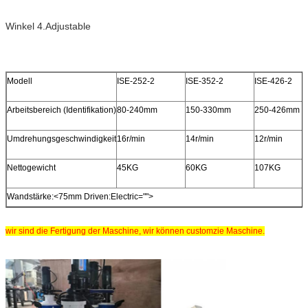
Winkel 4.Adjustable
Modell
ISE-252-2
ISE-352-2
ISE-426-2
Arbeitsbereich (Identifikation)
80-240mm
150-330mm
250-426mm
Umdrehungsgeschwindigkeit
16r/min
14r/min
12r/min
Nettogewicht
45KG
60KG
107KG
Wandstärke:<75mm Driven:Electric="">
wir sind die Fertigung der Maschine, wir können customzie Maschine.