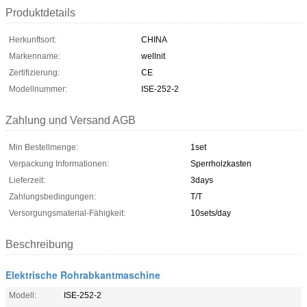
Produktdetails
Herkunftsort:
CHINA
Markenname:
wellnit
Zertifizierung:
CE
Modellnummer:
ISE-252-2
Zahlung und Versand AGB
Min Bestellmenge:
1set
Verpackung Informationen:
Sperrholzkasten
Lieferzeit:
3days
Zahlungsbedingungen:
T/T
Versorgungsmaterial-Fähigkeit:
10sets/day
Beschreibung
Elektrische Rohrabkantmaschine
Modell:
ISE-252-2