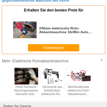
gegenüberstellende Maschine des Rohrs
Erhalten Sie den besten Preis für
240mm elektrische Rohr-
Abkantmaschine 16r/Min Auto
Feed
Fortsetzen
Elektrische Rohrabkantmaschine
Mehr
chte
76mm Handrohr-
Od brachte das
Mehrfunktionale
Wärmetau
che Rohr-
Abschrägungsmaschinen-
Selbstzufuhr-
elektrische Rohr-
Roh
aschine
manuelle Zufuhr
elektrische Rohr-
Abkantmaschine
Abkantma
brachte
1500W
Abkantmaschine-
1100w 2000r/Min
hr-
Zweiwegfestklemmen
gungswerkzeug
an
Ändern Sie Sprache