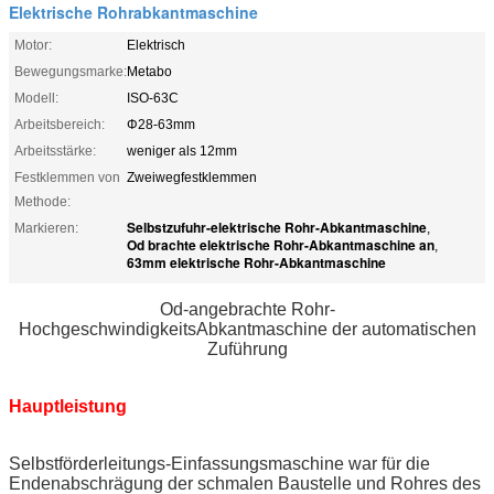
Elektrische Rohrabkantmaschine
Motor:
Elektrisch
Bewegungsmarke:
Metabo
Modell:
ISO-63C
Arbeitsbereich:
Φ28-63mm
Arbeitsstärke:
weniger als 12mm
Festklemmen von
Zweiwegfestklemmen
Methode:
Selbstzufuhr-elektrische Rohr-Abkantmaschine
Markieren:
,
Od brachte elektrische Rohr-Abkantmaschine an
,
63mm elektrische Rohr-Abkantmaschine
Od-angebrachte Rohr-
HochgeschwindigkeitsAbkantmaschine der automatischen
Zuführung
Hauptleistung
Selbstförderleitungs-Einfassungsmaschine war für die
Endenabschrägung der schmalen Baustelle und Rohres des