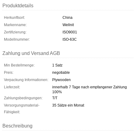
Produktdetails
Herkunftsort:
China
Markenname:
Wellnit
Zertifizierung:
ISO9001
Modellnummer:
ISO-63C
Zahlung und Versand AGB
Min Bestellmenge:
1 Satz
Preis:
negotiable
Verpackung Informationen:
Plywooden
Lieferzeit:
innerhalb 7 Tage nach empfangener Zahlung
100%
Zahlungsbedingungen:
T/T
Versorgungsmaterial-
35 Sätze ein Monat
Fähigkeit:
Beschreibung