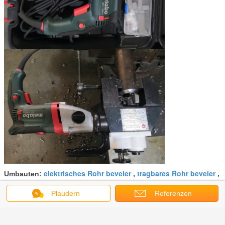
elektrisches Rohr beveler
tragbares Rohr beveler
Umbauten:
,
,
gegenüberstellende Maschine des Rohrs
Plaudern
Referenzen
Erhalten Sie den besten Preis für