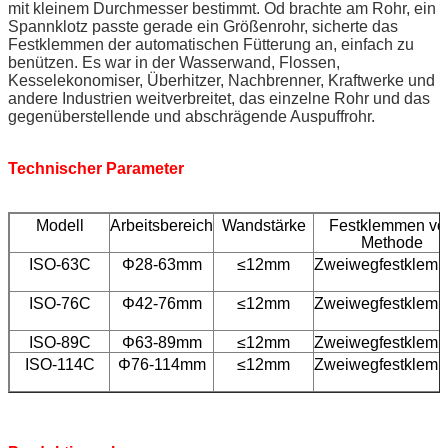
mit kleinem Durchmesser bestimmt. Od brachte am Rohr, ein
Spannklotz passte gerade ein Größenrohr, sicherte das
Festklemmen der automatischen Fütterung an, einfach zu
benützen. Es war in der Wasserwand, Flossen,
Kesselekonomiser, Überhitzer, Nachbrenner, Kraftwerke und
andere Industrien weitverbreitet, das einzelne Rohr und das
gegenüberstellende und abschrägende Auspuffrohr.
Technischer Parameter
Modell
Arbeitsbereich
Wandstärke
Festklemmen vo
Methode
ISO-63C
Φ28-63mm
≤12mm
Zweiwegfestklem
ISO-76C
Φ42-76mm
≤12mm
Zweiwegfestklem
ISO-89C
Φ63-89mm
≤12mm
Zweiwegfestklem
ISO-114C
Φ76-114mm
≤12mm
Zweiwegfestklem