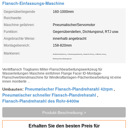
Flansch-Einfassungs-Maschine
Gegenüberliegende
160-1000mm
Reichweite:
Maschine gefahren:
Pneumatischer/Servomotor
Funktion:
Gegenüberstellen, Dichtungsnut, RTJ usw.
Angebrachte Weise:
innerhalb angebracht
Montagebereich:
158-820mm
Markieren:
,
,
,
,
Identifikations-Berg-Flansch
der Ausrüstung gegenüberstellt
Automatischer Flansch
der Maschine erneuert
Wind-Energie-Flansch-Werkzeugmaschine
Ventilflansch Tragbares Miller-Flanschbearbeitungswerkzeug für
Wasserleitungen Maschine einführen Flange Facer ID-Montage-
Flanschverblendmaschine für Windkraftanlagen-Flächenbearbeitung ist eine
innen montierte ...
Pneumatischer Flansch-Plandrehstahl 42rpm
Umbauten:
,
Pneumatischer schneller Flansch-Plandrehstahl
,
Flansch-Plandrehstahl des Rohr-6400w
Produkt-Beschreibung >
Erhalten Sie den besten Preis für