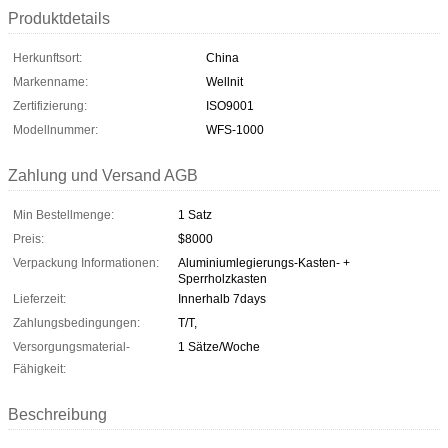
Produktdetails
Herkunftsort:
China
Markenname:
Wellnit
Zertifizierung:
ISO9001
Modellnummer:
WFS-1000
Zahlung und Versand AGB
Min Bestellmenge:
1 Satz
Preis:
$8000
Verpackung Informationen:
Aluminiumlegierungs-Kasten- +
Sperrholzkasten
Lieferzeit:
Innerhalb 7days
Zahlungsbedingungen:
T/T,
Versorgungsmaterial-
1 Sätze/Woche
Fähigkeit:
Beschreibung