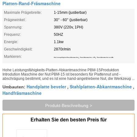
Platten-Rand-Fräsmaschine
Maximale Prägebreite:
1-15mm (justierbar)
Prägewinkel:
30° - 60° (justierbar)
Spannung:
380V (220v, 1PH)
Frequenz:
50HZ
Energie:
1.1kw
Geschwindigkeit:
2870r/min
Markieren:
,
,
Hohe Leistungsfähigkeits-Platten-Abkantmaschine
Platten-Abkantmaschine 1.1KW
Platten-Abkantmaschine 2870r/Min
Hohe Leistungsfähigkeits-Platten-Abkantmaschine PBM-15Produktion
Introdution Maschine der Nut PBM-15 ist besonders für Plattennut und -
abschrägung bestimmt, und es ist eine hand-angetriebene Nut, die Werkzeug ...
Handplatte beveler
Stahlplatten-Abkantmaschine
Umbauten:
,
,
Handfräsmaschine
Produkt-Beschreibung >
Erhalten Sie den besten Preis für