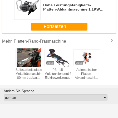
Hohe Leistungsfähigkeits-
Platten-Abkantmaschine 1.1KW
2870r/Min
Fortsetzen
Platten-Rand-Fräsmaschine
Mehr
utomatischer
wegliche
Selbstarbeitsplatten-
PB - 15
Automatischer
Doppel
ten-
Metallfräsmaschine
Multifunktionsnut-/Abkantmaschine-
Platten-
Hauptpla
aschine
80mm tragbares
Elektrowerkzeuge
Abkantmaschine
Ran
table
automatisches
PB-60
Fräsmas
tisches
60degree
Hochgeschwindigkeitswechsel
Edelst
0V
380V 50HZ
Abschrägu
Ändern Sie Sprache
1050