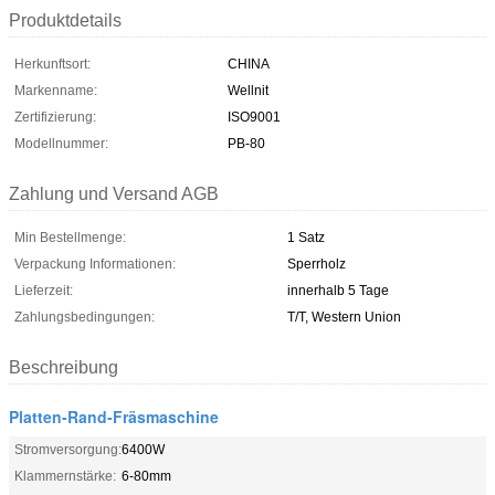
Produktdetails
Herkunftsort:
CHINA
Markenname:
Wellnit
Zertifizierung:
ISO9001
Modellnummer:
PB-80
Zahlung und Versand AGB
Min Bestellmenge:
1 Satz
Verpackung Informationen:
Sperrholz
Lieferzeit:
innerhalb 5 Tage
Zahlungsbedingungen:
T/T, Western Union
Beschreibung
Platten-Rand-Fräsmaschine
Stromversorgung:
6400W
Klammernstärke:
6-80mm