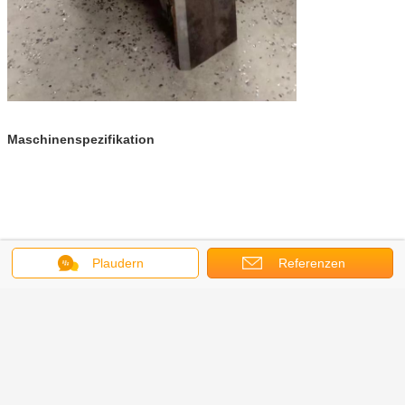
Maschinenspezifikation
Handplatte beveler
Stahlplatten-Abkantmaschine
Umbauten:
,
,
Plaudern
Referenzen
Handfräsmaschine
Erhalten Sie den besten Preis für
Des automatischen Vorschub-
6400W abgeschrägte Breite
Platten-Abschrägungsder