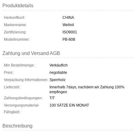
Produktdetails
Herkunftsort:
CHINA
Markenname:
Wellnit
Zertifizierung:
ISO9001
Modellnummer:
PB-80B
Zahlung und Versand AGB
Min Bestellmenge:
Verkäuflich
Preis:
negotiable
Verpackung Informationen:
Sperrholz
Lieferzeit:
Innerhalb 7days, nachdem wir Zahlung 100%
empfingen
Zahlungsbedingungen:
T/T
Versorgungsmaterial-
100 SÄTZE EIN MONAT
Fähigkeit:
Beschreibung