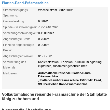
Platten-Rand-Fräsmaschine
Stromversorgungs-
Wechselstrom 380V 50Hz
Spannung:
Gesamtleistung:
6520W
Spindel-Geschwindigkeit:
750-1440 r/min
Vorschubgeschwindigkeit:
0-1500r/min
Abgeschrägte Breite:
0-70mm
Einzelne abgeschrägte
0-20mm
Breite:
Abgeschrägter Winkel:
0° - + - 60°
Verarbeitung des
Kohlenstoffstahl, Edelstahl, Aluminiumlegierung,
kupfernes, zusammengesetztes Brett
Materials:
Automatische reisende Platten-Rand-
Markieren:
Fräsmaschine
Platten-Rand-Fräsmaschine 1500r/Min Feed
,
,
SS überziehen Rand-Fräsmaschine
Vollautomatische reisende Fräsmaschine der Stahlplatte
fähig zu hohem und