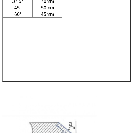
37.5°
70mm
45°
50mm
60°
45mm