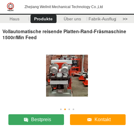
Zhejiang Wellnit Mechanical Technology Co.,Ltd
Haus
Produkte
Über uns
Fabrik-Ausflug
>>
Vollautomatische reisende Platten-Rand-Fräsmaschine
1500r/Min Feed
Bestpreis
Kontakt