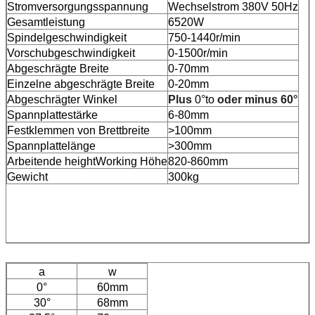
Stromversorgungsspannung
Wechselstrom 380V 50Hz
Gesamtleistung
6520W
Spindelgeschwindigkeit
750-1440r/min
Vorschubgeschwindigkeit
0-1500r/min
Abgeschrägte Breite
0-70mm
Einzelne abgeschrägte Breite
0-20mm
Abgeschrägter Winkel
Plus
0°to
oder minus 60°
Spannplattestärke
6-80mm
Festklemmen von Brettbreite
>100mm
Spannplattelänge
>300mm
Arbeitende heightWorking Höhe
820-860mm
Gewicht
300kg
a
w
0°
60mm
30°
68mm