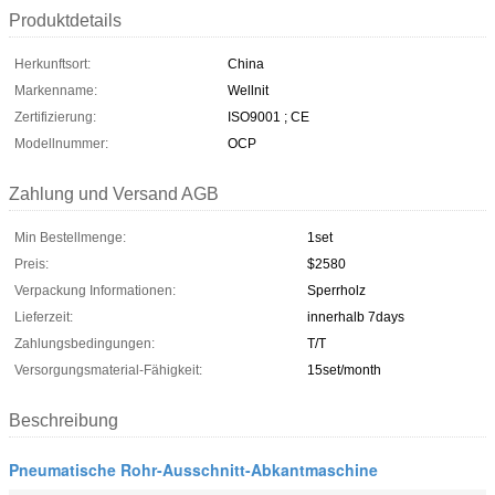
Produktdetails
Herkunftsort:
China
Markenname:
Wellnit
Zertifizierung:
ISO9001 ; CE
Modellnummer:
OCP
Zahlung und Versand AGB
Min Bestellmenge:
1set
Preis:
$2580
Verpackung Informationen:
Sperrholz
Lieferzeit:
innerhalb 7days
Zahlungsbedingungen:
T/T
Versorgungsmaterial-Fähigkeit:
15set/month
Beschreibung
Pneumatische Rohr-Ausschnitt-Abkantmaschine