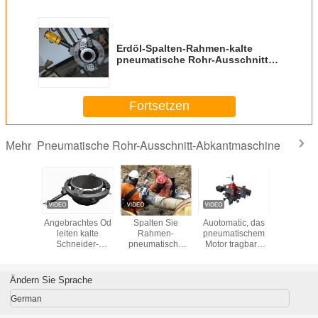
Erdöl-Spalten-Rahmen-kalte
pneumatische Rohr-Ausschnitt-
Abkantmaschine
Fortsetzen
Pneumatische Rohr-Ausschnitt-Abkantmaschine
Mehr
ntmaschine
lle
Angebrachtes Od
Spalten Sie
Auotomatic, das
Kalter Aus
tische
leiten kalte
Rahmen-
pneumatischem
un
ilte Art
Schneider-
pneumatische
Motor tragbare
Abkantma
hneider
Spalten-Rahmen-
Rohr-Ausschnitt-
Flansch-
tragbare
r kalte
Rohr-Ausschnitt-
Abkantmaschine
Einfassungs-
2000L/M
eitung
Abkantmaschine
explosionssicheres
Maschine einzieht
Ändern Sie Sprache
2000L/Min auf
German