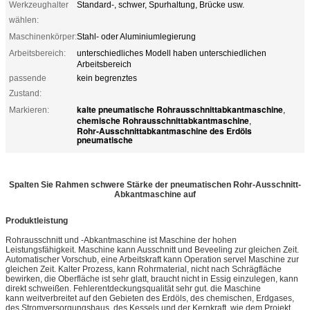
Werkzeughalter
Standard-, schwer, Spurhaltung, Brücke usw.
wählen:
Maschinenkörper:
Stahl- oder Aluminiumlegierung
Arbeitsbereich:
unterschiedliches Modell haben unterschiedlichen
Arbeitsbereich
passende
kein begrenztes
Zustand:
kalte pneumatische Rohrausschnittabkantmaschine
Markieren:
,
chemische Rohrausschnittabkantmaschine
,
Rohr-Ausschnittabkantmaschine des Erdöls
pneumatische
Spalten Sie Rahmen schwere Stärke der pneumatischen Rohr-Ausschnitt-
Abkantmaschine auf
Produktleistung
Rohrausschnitt und -Abkantmaschine ist Maschine der hohen
Leistungsfähigkeit. Maschine kann Ausschnitt und Beveeling zur gleichen Zeit.
Automatischer Vorschub, eine Arbeitskraft kann Operation servel Maschine zur
gleichen Zeit. Kalter Prozess, kann Rohrmaterial, nicht nach Schrägfläche
bewirken, die Oberfläche ist sehr glatt, braucht nicht in Essig einzulegen, kann
direkt schweißen. Fehlerentdeckungsqualität sehr gut. die Maschine
kann weitverbreitet auf den Gebieten des Erdöls, des chemischen, Erdgases,
des Stromversorgungsbaus, des Kessels und der Kernkraft, wie dem Projekt