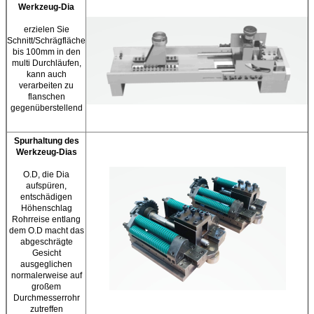
Werkzeug-Dia
erzielen Sie
Schnitt/Schrägfläche
bis 100mm in den
multi Durchläufen,
kann auch
verarbeiten zu
flanschen
gegenüberstellend
Spurhaltung des
Werkzeug-Dias
O.D, die Dia
aufspüren,
entschädigen
Höhenschlag
Rohrreise entlang
dem O.D macht das
abgeschrägte
Gesicht
ausgeglichen
normalerweise auf
großem
Durchmesserrohr
zutreffen